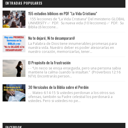
ENTRADAS POPULARES
155 estudios bíblicos en PDF “La Vida Cristiana”
155 lecciones de “La Vida Cristiana” Del ministerio GLOBAL
UNIVERSITY ✅ PDF: Su nueva vida (10 lecciones) ✅ PDF: Su
Biblia (6 leccione...
No te dejaré, Ni te desampararé!
La Palabra de Dios tiene innumerables promesas para
nuestra vida. Nuestro deber es poder atesorarlas en
nuestro corazón, memorizarlas, tener...
El Propósito de la Frustración
- - “Un necio se enoja enseguida, pero una persona sabia
mantiene la calma cuando la insultan.” (Proverbios 12:16
NTV). Encontrarás person...
30 Versículos de la Biblia sobre el Perdón
. . Mateo 6:14-15 Si ustedes perdonan a los otros sus
ofensas, también su Padre celestial los perdonará a
ustedes. Pero si ustedes no pe...
FACEBOOK