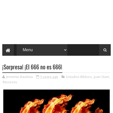
¡Sorpresa! ¡El 666 no es 666!
Jeremías Bautista
5 years ago
Estudios Bíblicos
,
Juan Stam
,
Recursos