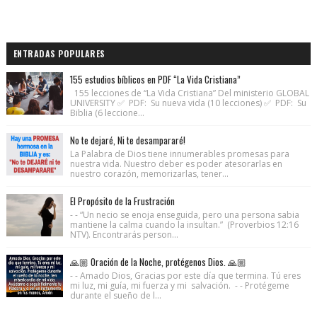
ENTRADAS POPULARES
155 estudios bíblicos en PDF “La Vida Cristiana”
155 lecciones de “La Vida Cristiana” Del ministerio GLOBAL
UNIVERSITY ✅ PDF: Su nueva vida (10 lecciones) ✅ PDF: Su
Biblia (6 leccione...
No te dejaré, Ni te desampararé!
La Palabra de Dios tiene innumerables promesas para
nuestra vida. Nuestro deber es poder atesorarlas en
nuestro corazón, memorizarlas, tener...
El Propósito de la Frustración
- - “Un necio se enoja enseguida, pero una persona sabia
mantiene la calma cuando la insultan.” (Proverbios 12:16
NTV). Encontrarás person...
🙏🏼 Oración de la Noche, protégenos Dios. 🙏🏼
- - Amado Dios, Gracias por este día que termina. Tú eres
mi luz, mi guía, mi fuerza y mi salvación. - - Protégeme
durante el sueño de l...