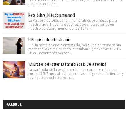
Biblia (6 leccione...
No te dejaré, Ni te desampararé!
La Palabra de Dios tiene innumerables promesas para
nuestra vida. Nuestro deber es poder atesorarlas en
nuestro corazón, memorizarlas, tener...
El Propósito de la Frustración
- - “Un necio se enoja enseguida, pero una persona sabia
mantiene la calma cuando la insultan.” (Proverbios 12:16
NTV). Encontrarás person...
"En Brazos del Pastor: La Parábola de la Oveja Perdida"
La parábola de la oveja perdida, tal como se relata en
Lucas 15:3-7, nos ofrece una de las imágenes más tiernas y
reveladoras del corazón d...
FACEBOOK