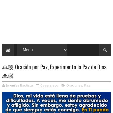
🙏🏼 Oración por Paz, Experimenta la Paz de Dios
🙏🏼
Jeremías Bautista
6 years ago
Oraciones
,
Paz