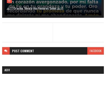
FE
🙏🏻Oración, llévate mis temores Señor.🙏🏻
POST
COMMENT
FACEBOOK
ADV