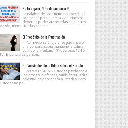
No te dejaré, Ni te desampararé!
La Palabra de Dios tiene innumerables
promesas para nuestra vida. Nuestro
deber es poder atesorarlas en nuestro
orazón, memorizarlas, tener...
El Propósito de la Frustración
- - “Un necio se enoja enseguida, pero
una persona sabia mantiene la calma
cuando la insultan.” (Proverbios 12:16
V). Encontrarás person...
30 Versículos de la Biblia sobre el Perdón
. . Mateo 6:14-15 Si ustedes perdonan a
los otros sus ofensas, también su Padre
celestial los perdonará a ustedes. Pero
 ustedes no pe...