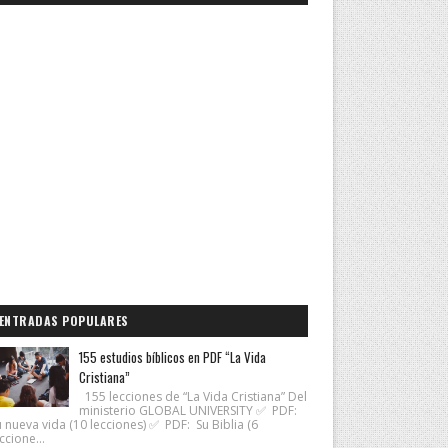
ENTRADAS POPULARES
155 estudios bíblicos en PDF “La Vida
Cristiana”
155 lecciones de “La Vida Cristiana” Del
ministerio GLOBAL UNIVERSITY ✅ PDF:
 nueva vida (10 lecciones) ✅ PDF: Su Biblia (6
ccione...