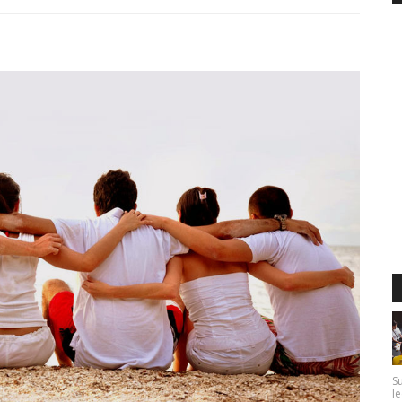
Su
le