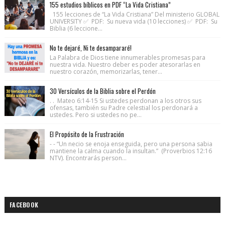
155 estudios bíblicos en PDF “La Vida Cristiana”
155 lecciones de “La Vida Cristiana” Del ministerio GLOBAL
UNIVERSITY ✅ PDF: Su nueva vida (10 lecciones) ✅ PDF: Su
Biblia (6 leccione...
No te dejaré, Ni te desampararé!
La Palabra de Dios tiene innumerables promesas para
nuestra vida. Nuestro deber es poder atesorarlas en
nuestro corazón, memorizarlas, tener...
30 Versículos de la Biblia sobre el Perdón
. . Mateo 6:14-15 Si ustedes perdonan a los otros sus
ofensas, también su Padre celestial los perdonará a
ustedes. Pero si ustedes no pe...
El Propósito de la Frustración
- - “Un necio se enoja enseguida, pero una persona sabia
mantiene la calma cuando la insultan.” (Proverbios 12:16
NTV). Encontrarás person...
FACEBOOK