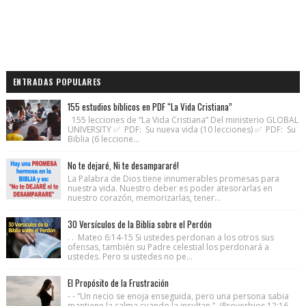
ENTRADAS POPULARES
155 estudios bíblicos en PDF “La Vida Cristiana”
155 lecciones de “La Vida Cristiana” Del ministerio GLOBAL
UNIVERSITY ✅ PDF: Su nueva vida (10 lecciones) ✅ PDF: Su
Biblia (6 leccione...
No te dejaré, Ni te desampararé!
La Palabra de Dios tiene innumerables promesas para
nuestra vida. Nuestro deber es poder atesorarlas en
nuestro corazón, memorizarlas, tener...
30 Versículos de la Biblia sobre el Perdón
. . Mateo 6:14-15 Si ustedes perdonan a los otros sus
ofensas, también su Padre celestial los perdonará a
ustedes. Pero si ustedes no pe...
El Propósito de la Frustración
- - “Un necio se enoja enseguida, pero una persona sabia
mantiene la calma cuando la insultan.” (Proverbios 12:16